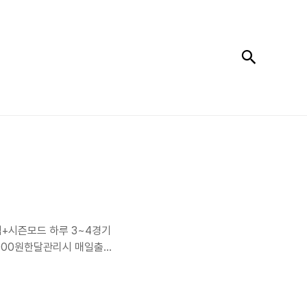
검색
타임+시즌모드 하루 3~4경기
0,000원한달관리시 매일출첵
 상당한 아이템 획득!2.시
00원획득아이템: 2,000만
리트보존권1장+특별재훈련권