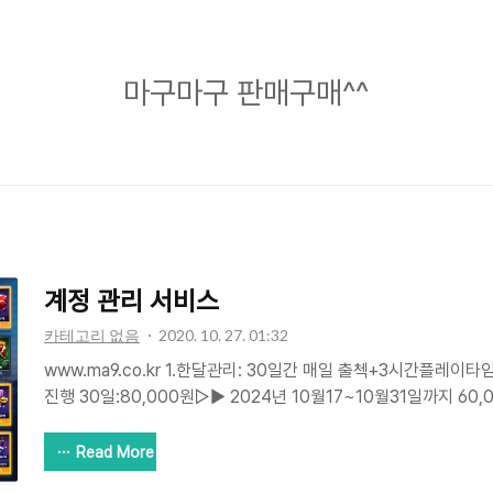
마
마구마구 판매구매^^
구
마
구
판
매
구
계정 관리 서비스
매
카테고리 없음
2020. 10. 27. 01:32
^^
www.ma9.co.kr 1.한달관리: 30일간 매일 출첵+3시간플레이
진행 30일:80,000원▷▶ 2024년 10월17~10월31일까지 6
보상 + 클럽출첵보상 + 홈런왕보상 + 경기진행보상 + 레벨업보상등
즌모드 시즌모드 직접플레이20회를 제외한 나머지 작업진행 30,0
Read More
거니+2000보석+잠초5장+5렙달성권1개+엘리트교환권1개+엘