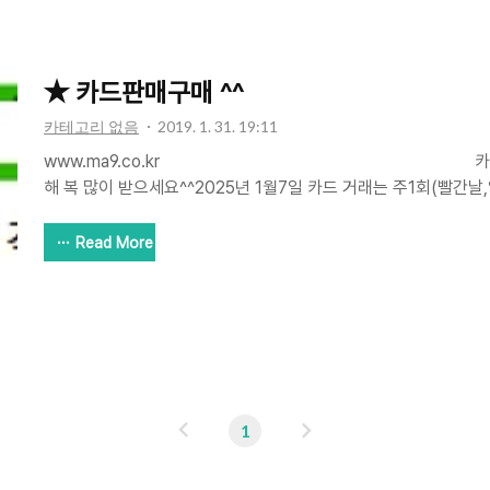
1개+2군훈련권1개+장비상자2개
★ 카드판매구매 ^^
카테고리 없음
2019. 1. 31. 19:11
www.ma9.co.kr 카카오톡:ma9c
해 복 많이 받으세요^^2025년 1월7일 카드 거래는 주1회(빨간날
러 카드 동시 의뢰주심이 좋습니다보석 및 계정관리는 바로바로
매 KBO 블랙투수판매MLB 블랙타자판매MLB블랙투수판매 ★
Read More
(2장이상)(블랙트레이드권활용방법6천보석+@ 안블 구매후 블트
드가 나오지 않았을 경우 보석으로 판매시 보석수급은 가능하나 F
러장 사용하여 원하는 카드가 나오지 않았을경우 손해이기에 블트
이
다
1
전
음