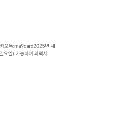
ard2025년 새
,일요일) 가능하며 의뢰시 여
 가능하십니다KBO블랙타자판
랜덤블랙 판매6천보석+8만원
권1개만 사용후에 원하는 카
REE블랙 혹은 블트권을 여
권1장당 거래가능블랙..